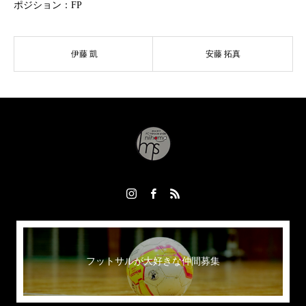
ポジション：FP
伊藤 凱
安藤 拓真
フットサルが大好きな仲間募集